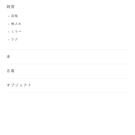
雑貨
花瓶
物入れ
ミラー
ラグ
本
古着
オブジェクト