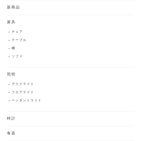
新商品
家具
チェア
テーブル
棚
ソファ
照明
デスクライト
フロアライト
ペンダントライト
時計
食器