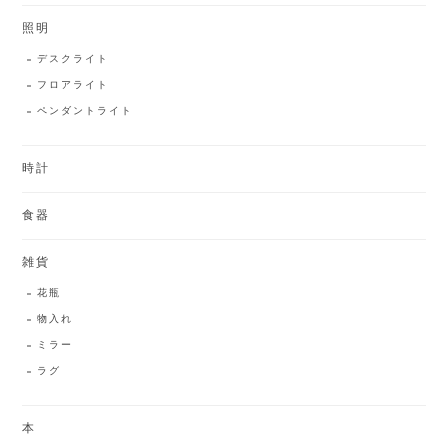
照明
デスクライト
フロアライト
ペンダントライト
時計
食器
雑貨
花瓶
物入れ
ミラー
ラグ
本