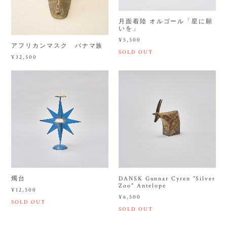
月面着陸 オルゴール「星に願
いを」
¥5,500
アフリカンマスク バナマ族
SOLD OUT
¥32,500
燭台
DANSK Gunnar Cyren "Silver
Zoo" Antelope
¥12,500
¥6,500
SOLD OUT
SOLD OUT