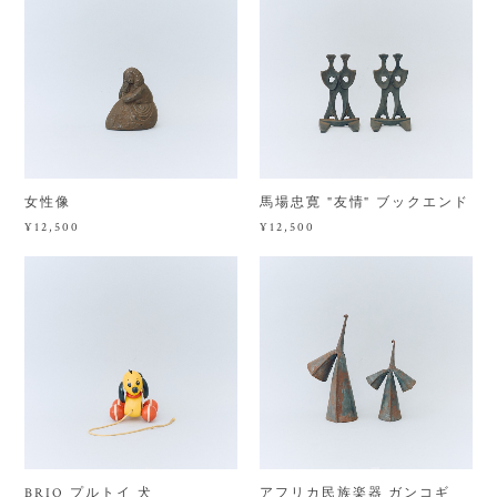
女性像
馬場忠寛 "友情" ブックエンド
¥12,500
¥12,500
BRIO プルトイ 犬
アフリカ民族楽器 ガンコギ