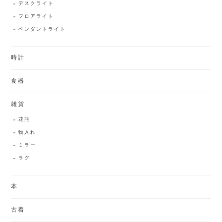
デスクライト
フロアライト
ペンダントライト
時計
食器
雑貨
花瓶
物入れ
ミラー
ラグ
本
古着