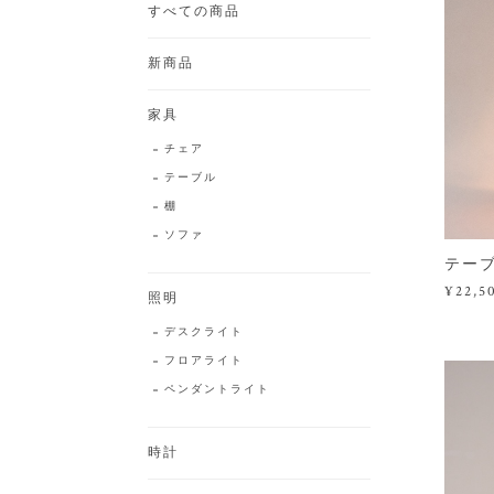
すべての商品
新商品
家具
チェア
テーブル
棚
ソファ
テーブ
¥22,5
照明
デスクライト
フロアライト
ペンダントライト
時計