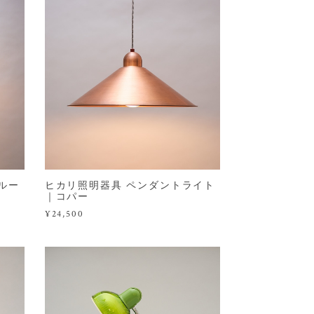
｜ルー
ヒカリ照明器具 ペンダントライト
｜コパー
¥24,500