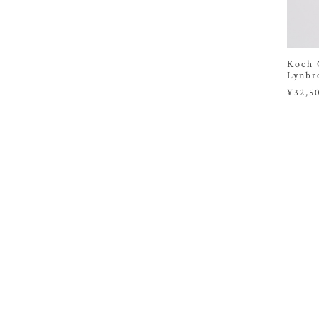
Koch 
Lynb
¥32,5