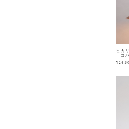
ヒカ
｜コ
¥24,5