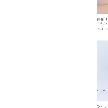
南部工業
Tik t
¥68,5
ツイ