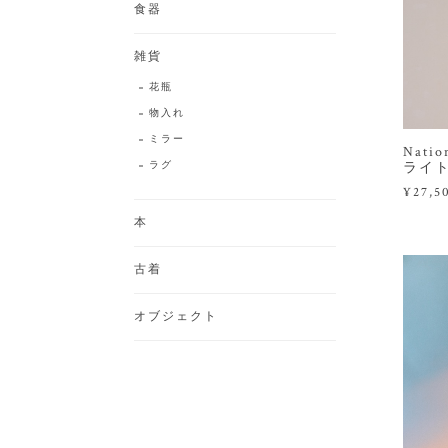
食器
雑貨
花瓶
物入れ
ミラー
Nat
ラグ
ライ
¥27,5
本
古着
オブジェクト