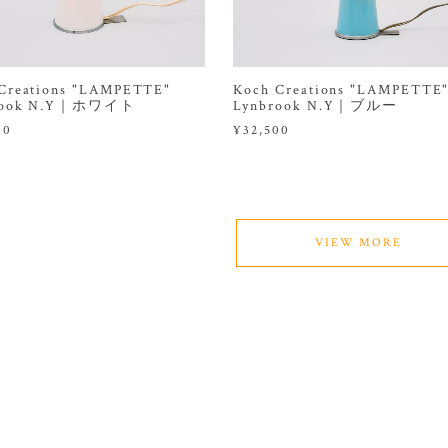
Creations "LAMPETTE"
Koch Creations "LAMPETTE
rook N.Y｜ホワイト
Lynbrook N.Y｜ブルー
00
¥32,500
VIEW MORE