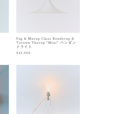
Fog & Mørup Claus Bonderup &
Torsten Thorup "Mini" ペンダン
トライト
¥65,000