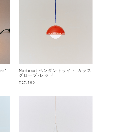
ro"
National ペンダントライト ガラス
グローブ×レッド
¥27,500