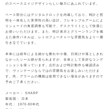
のスペースエイジデザインらしい魅力にあふれています。
ベース部分にはデジタルクロックを内蔵しており、時計と照
明を一体化した実用性の高い設計。フレキシブルアームによ
りシェードの角度調整も可能で、デスクライトとして快適に
お使いいただけます。また、時計表示とグリーンランプを備
えた操作パネルは、レトロフューチャーな雰囲気をより一層
引き立てています。
本体には経年による細かな擦れや小傷、日焼けや落としきれ
なかったシール跡が見られますが、全体として良好なコンデ
ィションを保っています。点灯および時計動作も確認済み
で、ヴィンテージならではの雰囲気をお楽しみいただけま
す。尚、アラームの機能は使用できない場合がありますので
予めご了承ください。
メーカー： SHARP
製造国： 日本
年代： 1970-80年代