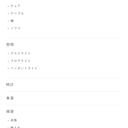
チェア
テーブル
棚
ソファ
照明
デスクライト
フロアライト
ペンダントライト
時計
食器
雑貨
花瓶
物入れ