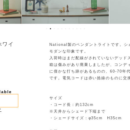
 ホワイ
National製のペンダントライトです
モダンな印象です。
入荷時はまだ配線がされていないデッド
箱は傷みがあり廃棄しましたが、コンデ
に僅かな打ち跡があるものの、60-70
です。電気コードは赤い捻線のものに交
lable
サイズ
・コード長：約132cm
け
※天井からシェード下端まで
・シェードサイズ：φ35cm H35cm