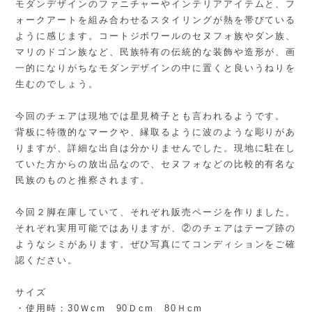
モダンデザインのファニチャーやインテリアアイテムと、フ
ォークアートを組み合わせるスタイリングが熱を帯びている
ように感じます。コートジボワールのセヌフォ族やダン族、
マリのドゴン族など、民族特有の伝統的な装飾や造形が、画
一的になりがちなモダンデザインの中に置くと良いうねりを
生むのでしょう。
今回のチェアは現地では星見椅子とも言われるようです。
背板に特徴的なマークや、縁取るように波のような彫りがあ
りますが、詳細な出自は分かりませんでした。現地に駐在し
ていた方からの放出品なので、セヌフォなどの比較的有名な
民族のものと推察されます。
今回２脚在庫していて、それぞれ販売ページを作りました。
それぞれ実用可能ではありますが、②のチェアはテープ跡の
ようなシミがあります。ぜひ写真にてコンディションをご確
認ください。
サイズ
・使用時：30Ｗcm 90Ｄcm 80Ｈcm