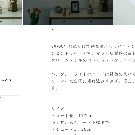
60-80年代にかけて創意溢れるライテ
ンダントライトです。マットな質感の白
クロームメッキのコントラストがミニマ
ペンダントライトのコードは発色の良い
lable
ミニマルな空間に溶け込みすぎず、程よ
す。
け
サイズ
・コード長：112cm
※天井からシェード下端まで
・シェードφ：25cm