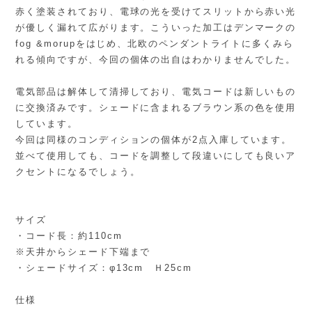
赤く塗装されており、電球の光を受けてスリットから赤い光
が優しく漏れて広がります。こういった加工はデンマークの
fog &morupをはじめ、北欧のペンダントライトに多くみら
れる傾向ですが、今回の個体の出自はわかりませんでした。
電気部品は解体して清掃しており、電気コードは新しいもの
に交換済みです。シェードに含まれるブラウン系の色を使用
しています。
今回は同様のコンディションの個体が2点入庫しています。
並べて使用しても、コードを調整して段違いにしても良いア
クセントになるでしょう。
サイズ
・コード長：約110cm
※天井からシェード下端まで
・シェードサイズ：φ13cm Ｈ25cm
仕様