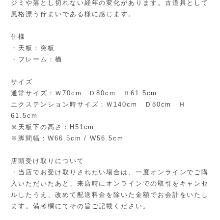
ジミや落とし切れない経年の変化があります。古道具として
風格漂う佇まいである様に感じます。
仕様
・天板：突板
・フレーム：楢
サイズ
通常サイズ：Ｗ70cm Ｄ80cm Ｈ61.5cm
エクステンション時サイズ：Ｗ140cm Ｄ80cm Ｈ
61.5cm
※天板下の高さ：H51cm
※脚間幅：W66.5cm / W56.5cm
店頭受け取りについて
・当店でお受け取りされたい場合は、一度オンラインでご購
入いただいたあと、来店時にオンラインでの取引をキャンセ
ルしたうえ、改めて配送料金を除いた金額でお会計をいたし
ます。備考欄にてその旨ご記載ください。