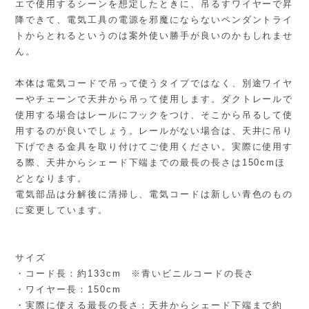
エで使用するシーンを想定したときに、吊るすワイヤーで昇
降できて、電気工具の電源を邪魔にならないペンダントライ
トからとれるというのは案外使い勝手が良いのかもしれませ
ん。
本体は電気コードで吊って使うタイプではなく、別途ワイヤ
ーやチェーンで天井から吊って使用します。ダクトレールで
使用する場合はレールにフックをつけ、そこから吊るして使
用するのが良いでしょう。レールがない場合は、天井に吊り
下げできる金具を取り付けてご使用ください。実際に使用す
る際、天井からシェード下端までの最長の長さは150cmほ
どとなります。
電気部品は分解後に清掃し、電気コードは新しい青色のもの
に変更しています。
サイズ
・コード長：約133cm ※青いビニルコードの長さ
・ワイヤー長：150cm
・実際に使える最長の長さ：天井からシェード下端まで約