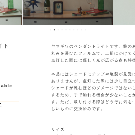
ライト
ヤマギワのペンダントライトです。艶の
丸みを帯びたフォルムで、上部にかけて
点灯した際には優しく光が広がる点も特
本品にはシェードにチップや亀裂が見受
ありませんが、点灯した際には少し目立
lable
シェードが軋むほどのダメージではない
するため、手で触れる機会が少ないこと
す。ただ、取り付ける際はどうぞお気を
け
しいものに交換済みです。
サイズ