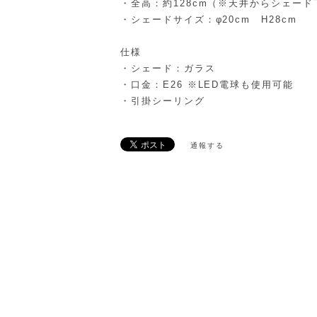
・全高：約128cm（※天井からシェード
・シェードサイズ：φ20cm H28cm
仕様
・シェード：ガラス
・口金：E26 ※LED電球も使用可能
・引掛シーリング
通報する