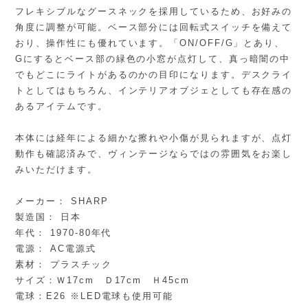
フレキシブルなグースネックを採用しているため、お好みの
角度に調整が可能。ベース部分には回転式スイッチを備えて
おり、操作性にも優れています。「ON/OFF/G」とあり、
Gにするとベース部の緑色の小窓が点灯して、真っ暗闇の中
でもどこにライトがあるのかの目印になります。デスクライ
トとしてはもちろん、インテリアオブジェとしても存在感の
あるアイテムです。
本体には経年による細かな擦れや小傷が見られますが、点灯
動作も確認済みで、ヴィンテージならではの雰囲気をお楽し
みいただけます。
メーカー： SHARP
製造国： 日本
年代： 1970-80年代
電源： AC電源式
素材： プラスチック
サイズ：Ｗ17cm Ｄ17cm Ｈ45cm
電球：E26 ※LED電球も使用可能