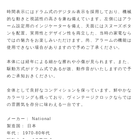
時間表示にはドラム式のデジタル表示を採用しており、機械
的な動きと視認性の高さを兼ね備えています。左側にはアラ
ーム設定用のインジケーターを備え、天面にはスヌーズボタ
ンを配置。実用性とデザイン性を両立した、当時の家電なら
ではの魅力をお楽しみいただけます。尚、アラームの機能は
使用できない場合がありますので予めご了承ください。
本体には経年による細かな擦れや小傷が見られます。また、
駆動方式がドラム式であるが故、動作音がいたしますので予
めご承知おきください。
全体として良好なコンディションを保っています。鮮やかな
カラーリングも残っており、ヴィンテージクロックならでは
の雰囲気を存分に味わえる一台です。
メーカー： National
製造国： 日本
年代： 1970-80年代