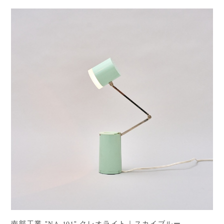
南部工業 "NA-101" クレオライト｜スカイブルー