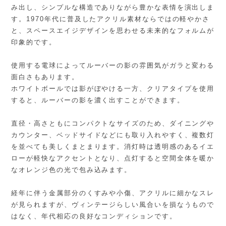
み出し、シンプルな構造でありながら豊かな表情を演出しま
す。1970年代に普及したアクリル素材ならではの軽やかさ
と、スペースエイジデザインを思わせる未来的なフォルムが
印象的です。
使用する電球によってルーバーの影の雰囲気がガラと変わる
面白さもあります。
ホワイトボールでは影がぼやける一方、クリアタイプを使用
すると、ルーバーの影を濃く出すことができます。
直径・高さともにコンパクトなサイズのため、ダイニングや
カウンター、ベッドサイドなどにも取り入れやすく、複数灯
を並べても美しくまとまります。消灯時は透明感のあるイエ
ローが軽快なアクセントとなり、点灯すると空間全体を暖か
なオレンジ色の光で包み込みます。
経年に伴う金属部分のくすみや小傷、アクリルに細かなスレ
が見られますが、ヴィンテージらしい風合いを損なうもので
はなく、年代相応の良好なコンディションです。